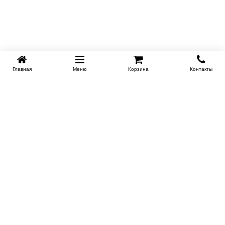
Главная
Меню
Корзина
Контакты
KROVATI-TUMEN.RU
8-800-505-18-92
8-800
Работаем 10.00 : 22.00
Заказать обратный звонок
ИНФОРМАЦИЯ