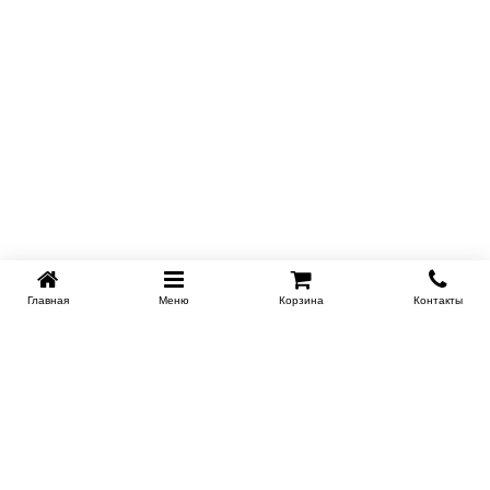
Главная
Меню
Корзина
Контакты
KROVATI-TUMEN.RU
8-800-505-18-92
8-800