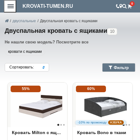
0
KROVATI-TUMEN.RU
/
двуспальные
/
Двуспальная кровать с ящиками
Двуспальная кровать с ящиками
10
Не нашли свою модель? Посмотрите все
кровати с ящиками
Сортировать:
Фильтр
55%
60%
-10% по промокоду
АЗБУКА
Кровать Milton с ящиком
Кровать Bono в ткани