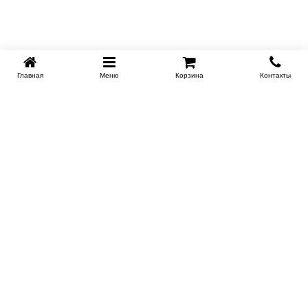
Главная
Меню
Корзина
Контакты
KROVATI-TUMEN.RU
8-800-505-18-92
8-800
Работаем 10.00 : 22.00
Заказать обратный звонок
ИНФОРМАЦИЯ
Условия доставки
Контакты