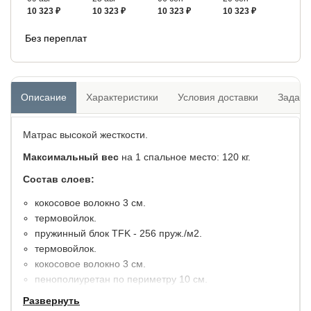
10 323 ₽
10 323 ₽
10 323 ₽
10 323 ₽
Без переплат
Описание
Характеристики
Условия доставки
Задать
Матрас высокой жесткости.
Максимальный вес
на 1 спальное место: 120 кг.
Состав слоев:
кокосовое волокно 3 см.
термовойлок.
пружинный блок TFK - 256 пруж./м2.
термовойлок.
кокосовое волокно 3 см.
пенополиуретан по периметру 10 см.
несъемный жаккардовый чехол из натурального
Развернуть
хлопка, простеганный на синтепоне.