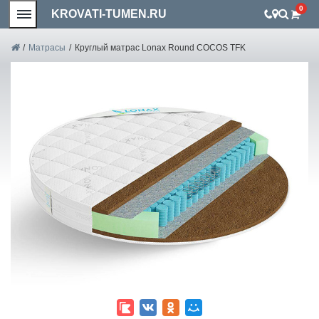
0
KROVATI-TUMEN.RU
/
Матрасы
/
Круглый матрас Lonax Round COCOS TFK