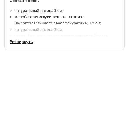
Состав слоев:
натуральный латекс 3 см;
моноблок из искусственного латекса
(высокоэластичного пенополиуретана) 18 см;
натуральный латекс 3 см;
чехол: Lux, ткань из хлопкового жаккарда (состав:
Развернуть
хлопок 40%, полиэстер 60%). Простеган на холлконе
200 гр./м2.
высота 25 см.
Матрас в вакуумной упаковке, скрученный в компактный
рулон, за счет чего удобен для транспортировки.
Готов к использованию через 8-10 часов после
распаковки.
Гарантия:
2 года.