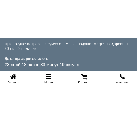
При покупке матраса на сумму от 15 т.р. - подушка Magic в подарок! От
30 т.р. - 2 подушки!
До конца акции осталось:
23 дней 18 часов 33 минут 18 секунд
Главная
Меню
Корзина
Контакты
KROVATI-TUMEN.RU
8-800-505-18-92
8-800