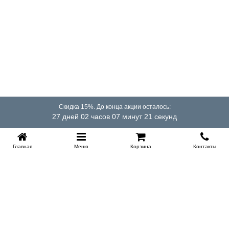
Скидка 15%. До конца акции осталось:
27 дней 02 часов 07 минут 21 секунд
Купить в 1 клик
Главная
Меню
Корзина
Контакты
KROVATI-TUMEN.RU
8-800-505-18-92
8-800