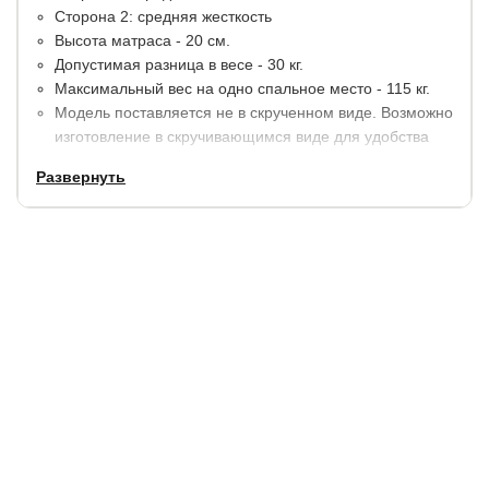
Сторона 2: средняя жесткость
Высота матраса - 20 см.
Допустимая разница в весе - 30 кг.
Максимальный вес на одно спальное место - 115 кг.
Модель поставляется не в скрученном виде. Возможно
изготовление в скручивающимся виде для удобства
транспортировки на дачу.
Развернуть
Материалы:
Пена повышенной жесткости - 2 см.
Термовойлок.
Блок независимых пружин EVS420 Comfortpoket (210
шт/м2) высотой 14 см.
Термовойлок.
Пена повышенной жесткости - 2 см.
В стандартную комплектацию входит несъемный
прочный чехол из синтетического жаккарда,
простеганного на объемном волокне (BOY1005 97 г/м²
синтет. + синтепон 250 гр/м²).