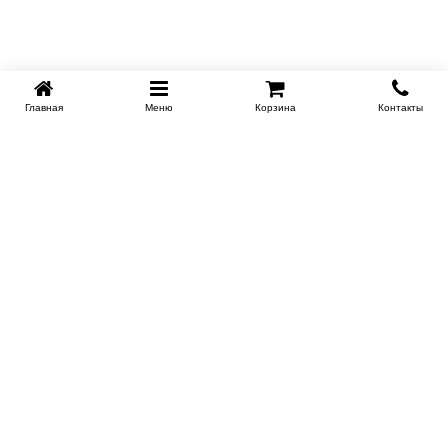
Главная
Меню
Корзина
Контакты
KROVATI-TUMEN.RU
8-800-505-18-92
8-800
Работаем 10.00 : 22.00
Заказать обратный звонок
ИНФОРМАЦИЯ
Условия доставки
Контакты