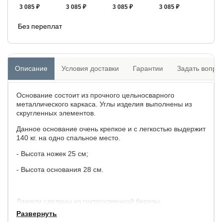
3 085 ₽
3 085 ₽
3 085 ₽
3 085 ₽
Без переплат
Описание
Условия доставки
Гарантии
Задать вопро
Основание состоит из прочного цельносварного
металлического каркаса. Углы изделия выполнены из
скругленных элементов.
Данное основание очень крепкое и с легкостью выдержит
140 кг. на одно спальное место.
- Высота ножек 25 см;
- Высота основания 28 см.
Ламели сделаны из гнутосклеенной березы.
Развернуть
Поставляется в разобранном виде.