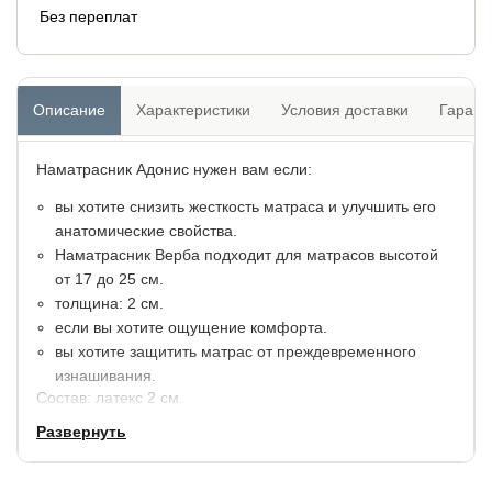
Без переплат
Описание
Характеристики
Условия доставки
Гарант
Наматрасник Адонис нужен вам если:
вы хотите снизить жесткость матраса и улучшить его
анатомические свойства.
Наматрасник Верба подходит для матрасов высотой
от 17 до 25 см.
толщина: 2 см.
если вы хотите ощущение комфорта.
вы хотите защитить матрас от преждевременного
изнашивания.
Состав: латекс 2 см.
Развернуть
Чехол: жаккардовая ткань, выстеганная на синтепоне.
Гарантия: 2 года.