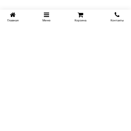
Главная
Меню
Корзина
Контакты
KROVATI-TUMEN.RU
8-800-505-18-92
8-800
Работаем 10.00 : 22.00
Заказать обратный звонок
ИНФОРМАЦИЯ
Условия доставки
Контакты
Сертификаты на продукцию