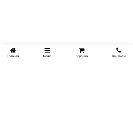
Главная
Меню
Корзина
Контакты
KROVATI-TUMEN.RU
8-800-505-18-92
8-800
Работаем 10.00 : 22.00
Заказать обратный звонок