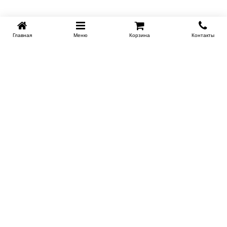
Главная
Меню
Корзина
Контакты
KROVATI-TUMEN.RU
8-800-505-18-92
8-800
Работаем 10.00 : 22.00
Заказать обратный звонок
ИНФОРМАЦИЯ
Условия доставки
Контакты
Сертификаты на продукцию