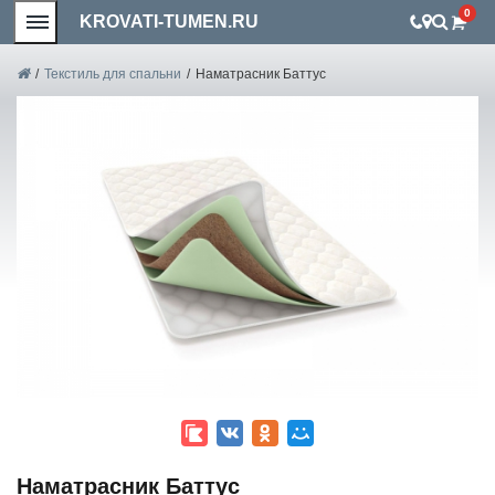
0
KROVATI-TUMEN.RU
/
Текстиль для спальни
/
Наматрасник Баттус
Наматрасник Баттус