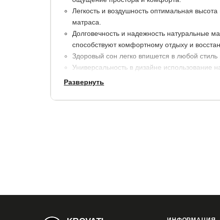
Легкость и воздушность оптимальная высота 
матраса.
Долговечность и надежность натуральные м
способствуют комфортному отдыху и восста
Здоровый сон легко впишется в любой стиль
Универсальность в дизайне использование н
для здоровья и окружающей среды.
Развернуть
Размеры
:
по ширине, см.
по длине, см.
высота сп
+ 6
+ 6
9
Рекомендуемая высота матраса: от 12 см.
Просвет над полом - 24 см.
В стоимость кровати уже включено анатомичес
ломелями. Оно способно выдерживать до 120 к
Матрас не входит в стоимость кровати, выбрать