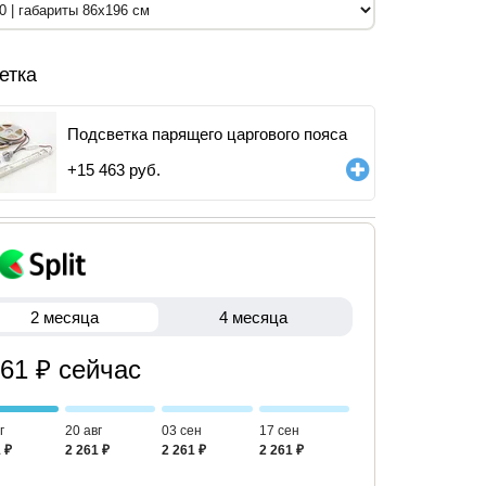
етка
Подсветка парящего царгового пояса
+
15 463
руб.
2 месяца
4 месяца
261 ₽ сейчас
г
20 авг
03 сен
17 сен
 ₽
2 261 ₽
2 261 ₽
2 261 ₽