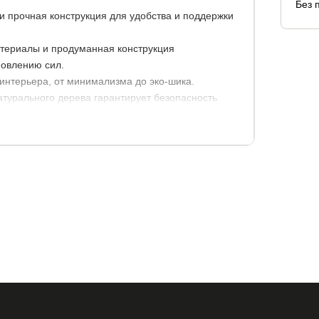
Без 
и прочная конструкция для удобства и поддержки
атериалы и продуманная конструкция
новлению сил.
 интерьера, от минимализма до эко-шика.
атурального дерева гарантирует безопасность
инок, см.
высота до спального места, см.
0
30
кое основание под матрас с березовыми
г на одно спальное место!
 и заказать его можно в нашем магазине.