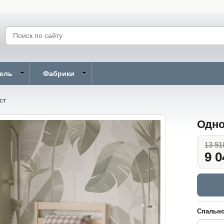
бель
Фабрики
ст
Одно
13 91
9 0
Спально