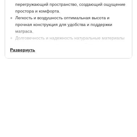
перегружающий пространство, создающий ощущение
простора и комфорта.
Легкость и воздушность оптимальная высота и
прочная конструкция для удобства и поддержки
матраса.
Долговечность и надежность натуральные материалы
и продуманная конструкция способствуют
Развернуть
комфортному отдыху и восстановлению сил.
Здоровый сон легко впишется в любой стиль
интерьера, от минимализма до эко-шика.
Универсальность в дизайне использование
натурального дерева гарантирует безопасность для
здоровья и окружающей среды.
Размеры
:
по
по длине,
высота
высота до спального
ширине,
см.
спинок, см.
места, см.
см.
+ 6
+ 6
90
30
Рекомендуемая высота матраса: от 12 см.