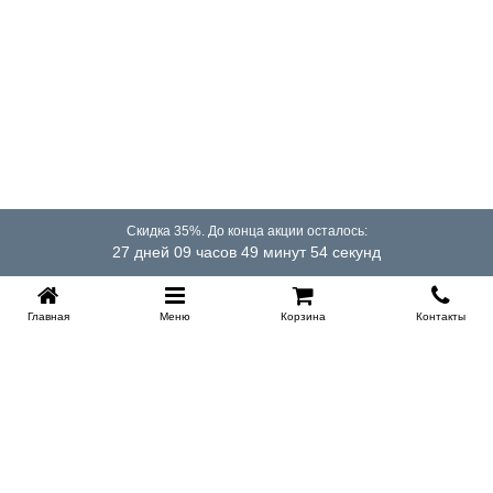
Нужна ли обработка дерева после покупки?
Можно использовать кровать без дополнительной обработки,
но масло или воск помогут защитить поверхность от влаги и
подчеркнут текстуру древесины.
Насколько прочна такая конструкция?
Каркас из берёзы остаётся устойчивым благодаря плотной
структуре древесины и жёстким соединениям, что делает
модель надёжной несмотря на минимализм.
Скидка 35%. До конца акции осталось:
27 дней 09 часов 49 минут 54 секунд
Главная
Меню
Корзина
Контакты
KROVATI-TUMEN.RU
8-800-505-18-92
8-800