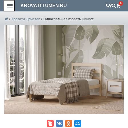
0
KROVATI-TUMEN.RU
/
Кровати Орматек
/
Односпальная кровать Финист