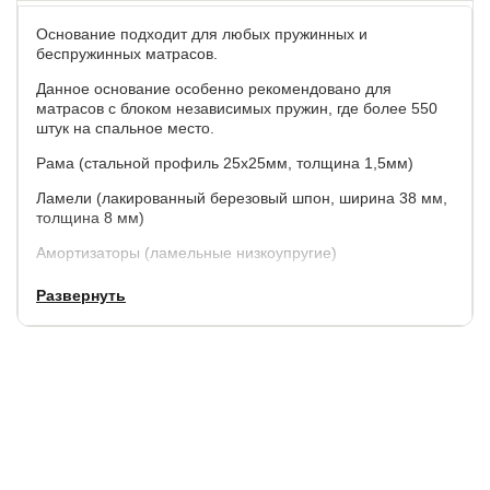
Основание подходит для любых пружинных и
беспружинных матрасов.
Данное основание особенно рекомендовано для
матрасов с блоком независимых пружин, где более 550
штук на спальное место.
Рама (cтальной профиль 25х25мм, толщина 1,5мм)
Ламели (лакированный березовый шпон, ширина 38 мм,
толщина 8 мм)
Амортизаторы (ламельные низкоупругие)
Ножки (круглые, высота 260 мм)
Развернуть
*Решетки более 180см. по ширине изготавливаются из
трех рядов ламелей
Гарантия
: 1,5 года.
Срок службы
: 10 лет.