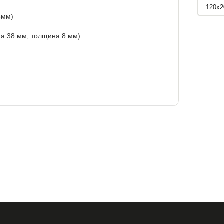
5мм)
а 38 мм, толщина 8 мм)
ются из трех рядов ламелей