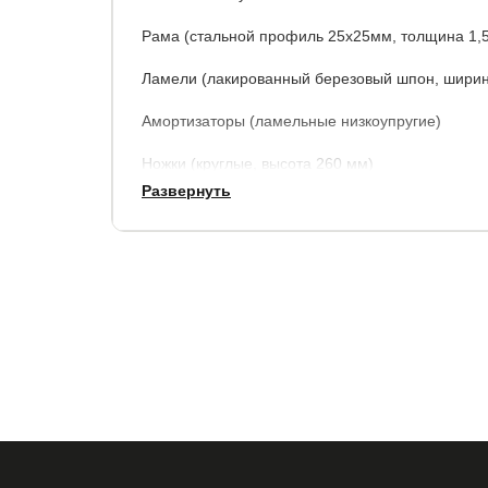
Рама (cтальной профиль 25х25мм, толщина 1,
Ламели (лакированный березовый шпон, ширин
Амортизаторы (ламельные низкоупругие)
Ножки (круглые, высота 260 мм)
Развернуть
*Решетки более 180см. по ширине изготавлива
Гарантия
: 1,5 года.
Срок службы
: 10 лет.
Купить в 1 клик
Все модификации: