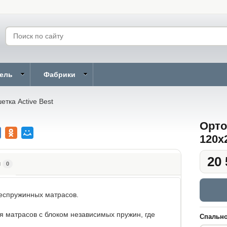
бель
Фабрики
тка Active Best
Орто
120x
20 
ы
0
еспружинных матрасов.
 матрасов с блоком независимых пружин, где
Спально