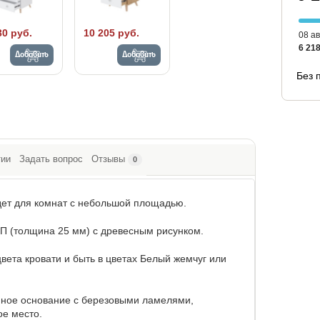
30 руб.
10 205 руб.
08 ав
6 218
Добавить
Добавить
Без 
тии
Задать вопрос
Отзывы
0
дет для комнат с небольшой площадью.
СП (толщина 25 мм) с древесным рисунком.
вета кровати и быть в цветах Белый жемчуг или
янное основание с березовыми ламелями,
ое место.