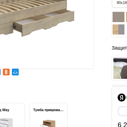
Защит
д Way
Тумба прикроватная Way
6 