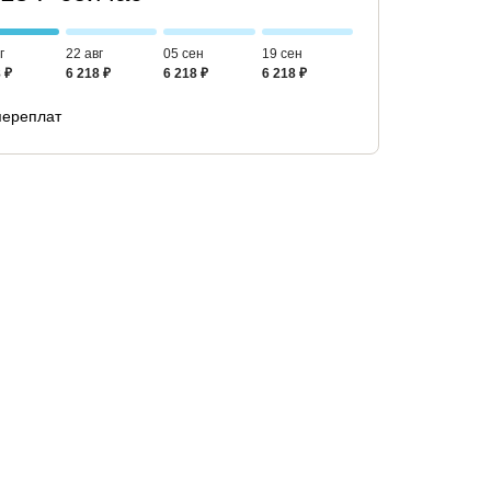
г
22 авг
05 сен
19 сен
 ₽
6 218 ₽
6 218 ₽
6 218 ₽
переплат