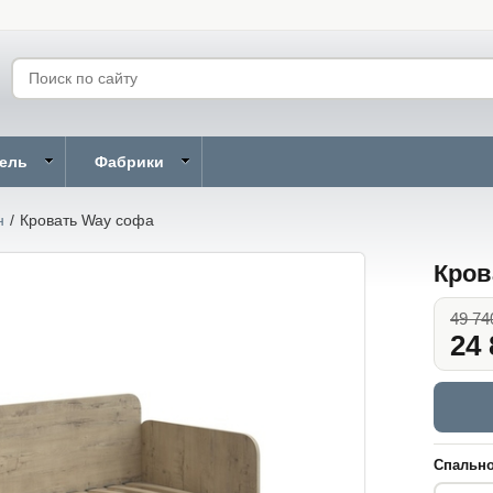
бель
Фабрики
н
/
Кровать Way софа
Кров
49 74
24 
Спально