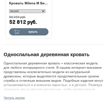
Кровать Milena М Береза
88 020 руб.
52 812 руб.
купить
Односпальная деревянная кровать
Односпальная деревянная кровать
–
классическая модель
для любого интерьерного стиля. В нашем интернет-магазине
представлены исключительно модели из натуральной
древесины, которые выделяются продолжительным сроком
службы и отличным внешним видом. Подобные изделия могут
устанавливаться и в комнатах взрослых, и в детских. Размера
спального места вполне достаточно, чтобы разместиться
удобно и чувствовать себя комфортно на протяжении всего
Читать далее
сна.