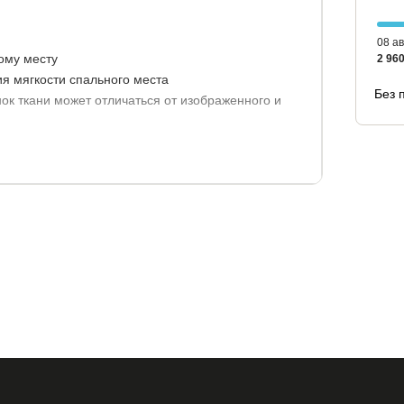
08 ав
ому месту
2 960
ия мягкости спального места
Без 
ок ткани может отличаться от изображенного и
 жаккардовый (цена увеличится).
 кг.
 с чехлом: 5 лет.