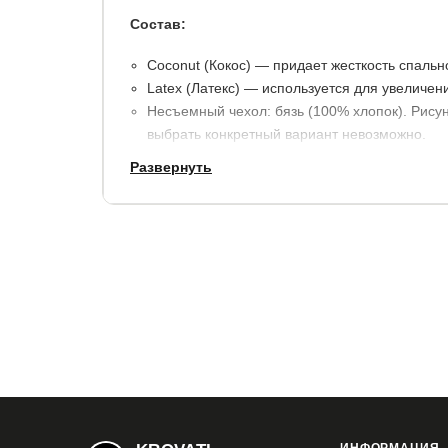
Состав:
Coconut (Кокос) — придает жесткость спальн
Latex (Латекс) — используется для увеличен
Несъемный чехол: бязь (100% хлопок). Рисун
выбрать конкретный вариант невозможно.
Возможена замена чехла на трикотажный или
Развернуть
Высота: 7 см.
Максимальная нагрузка на спальное место: 70
Гарантия:
1,5 года. При покупке и эксплуатации