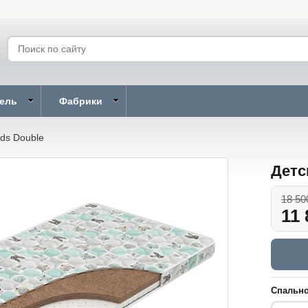
бель
Фабрики
ids Double
Детс
18 50
11 
Спально