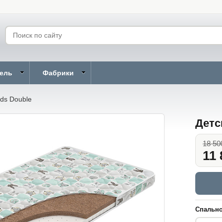
бель
Фабрики
ids Double
Детс
18 50
11 
Спально