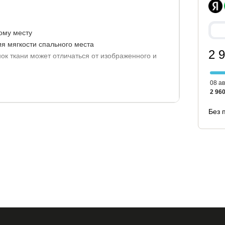
ому месту
ия мягкости спального места
2 
ок ткани может отличаться от изображенного и
 жаккардовый (цена увеличится).
08 ав
2 960
 кг.
Без 
 с чехлом: 5 лет.