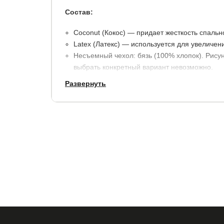
Состав:
Coconut (Кокос) — придает жесткость спальн
Latex (Латекс) — используется для увеличен
Несъемный чехол: бязь (100% хлопок). Рисун
выбрать конкретный вариант невозможно.
Возможена замена чехла на трикотажный или
Развернуть
Высота: 7 см.
Максимальная нагрузка на спальное место: 70
Гарантия:
1,5 года. При покупке и эксплуатации