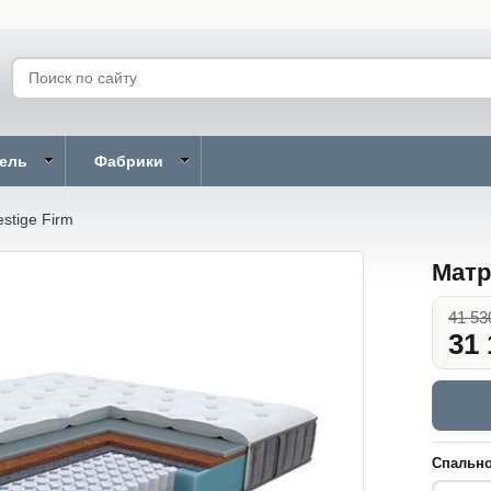
бель
Фабрики
stige Firm
Матр
41 53
31 
Спально