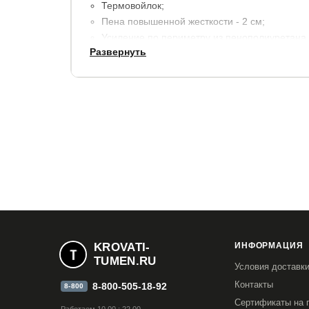
Термовойлок;
Пена повышенной жесткости - 2 см;
Усиление по периметру из пенополиуретана.
Развернуть
Несъемный чехол: белоснежный трикотаж, п
волокна плотностью 400 гр/м2, Бурлет выпо
стального цвета, украшенный 4 вертикальным
Высота матраса - 24 см.
Максимальный вес на одно спальное место - 
Допустимая разница в весе - 20 кг.
Гарантия:
1,5 года. (Расширенная гарантия 3 
чехлом).
Срок службы:
10 лет.
KROVATI-
ИНФОРМАЦИЯ
TUMEN.RU
Условия доставк
Контакты
8-800-505-18-92
8-800
Сертификаты на 