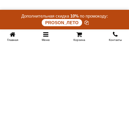
Дополнительная скидка
10%
по промокоду:
Скидка 25%. До конца акции осталось:
PROSON_ЛЕТО
26 дней 14 часов 49 минут 36 секунд
Главная
Меню
Корзина
Контакты
KROVATI-TUMEN.RU
8-800-505-18-92
8-800
Работаем 10.00 : 22.00
Заказать обратный звонок
ИНФОРМАЦИЯ