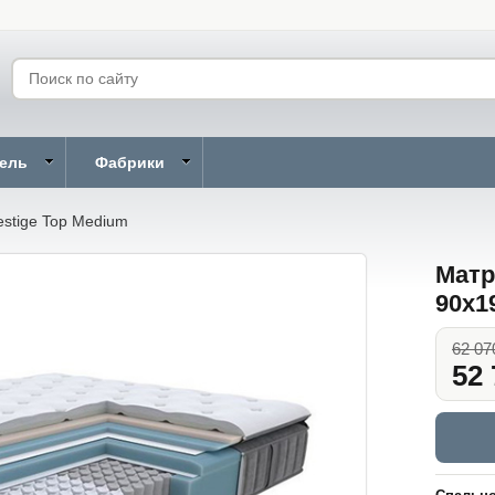
бель
Фабрики
estige Top Medium
Матр
90x1
62 07
52 