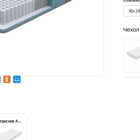
Спально
Чехол
Наматрасник Aqua Stop...