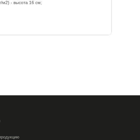
м2) - высота 16 см;
ростеганый на двойном слое высокообъемного
лнен из микровелюровой ткани насыщенного
и ручками в тон.
165 кг.
года при покупке с защитным влагостойким
и
продукцию