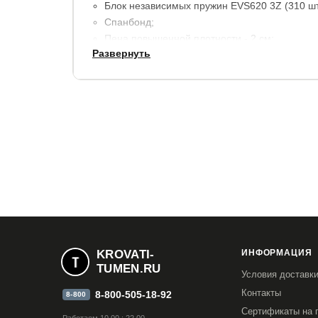
Блок независимых пружин EVS620 3Z (310 шт/
Спанбонд;
Пена повышенной плотности - 2 см;
Развернуть
Усиление по периметру из пенополиуретана.
Несъемный чехол: белоснежный трикотаж, п
волокна плотностью 400 гр/м2, Бурлет выпо
стального цвета, украшенный 4 вертикальным
Высота матраса - 33 см.
Максимальный вес на одно спальное место - 
Допустимая разница в весе - 30 кг.
Гарантия:
1,5 года. (Расширенная гарантия 3 
чехлом).
Срок службы:
10 лет.
KROVATI-
ИНФОРМАЦИЯ
TUMEN.RU
Условия доставк
Контакты
8-800-505-18-92
8-800
Сертификаты на 