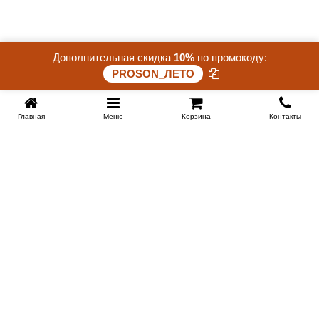
Дополнительная скидка
10%
по промокоду:
Скидка 15%. До конца акции осталось:
PROSON_ЛЕТО
26 дней 14 часов 38 минут 44 секунд
Главная
Меню
Корзина
Контакты
KROVATI-TUMEN.RU
8-800-505-18-92
8-800
Работаем 10.00 : 22.00
Заказать обратный звонок
ИНФОРМАЦИЯ