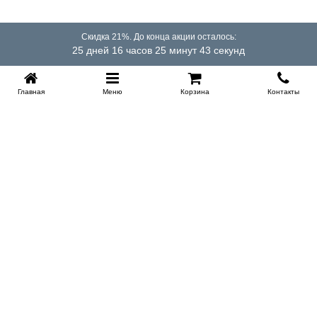
Скидка 21%. До конца акции осталось:
25 дней 16 часов 25 минут 43 секунд
Главная
Меню
Корзина
Контакты
KROVATI-TUMEN.RU
8-800-505-18-92
8-800
Работаем 10.00 : 22.00
Заказать обратный звонок
ИНФОРМАЦИЯ
Условия доставки