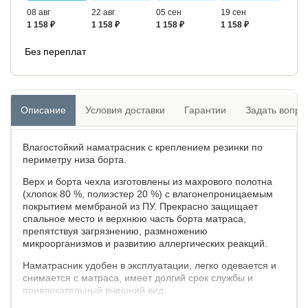
08 авг
22 авг
05 сен
19 сен
1 158 ₽
1 158 ₽
1 158 ₽
1 158 ₽
Без переплат
Описание
Условия доставки
Гарантии
Задать вопро
Влагостойкий наматрасник с креплением резинки по
периметру низа борта.
Верх и борта чехла изготовлены из махрового полотна
(хлопок 80 %, полиэстер 20 %) с влагонепроницаемым
покрытием мембраной из ПУ. Прекрасно защищает
спальное место и верхнюю часть борта матраса,
препятствуя загрязнению, размножению
микроорганизмов и развитию аллергических реакций.
Наматрасник удобен в эксплуатации, легко одевается и
снимается с матраса, имеет долгий срок службы и
привлекательный внешний вид.