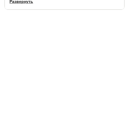
Развернуть
Рекомендуемая высота матраса:
22-34 см
Срок службы:
5 лет.