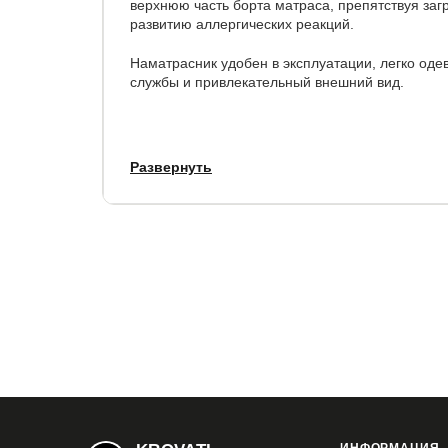
верхнюю часть борта матраса, препятствуя за
развитию аллергических реакций.
Наматрасник удобен в эксплуатации, легко одев
службы и привлекательный внешний вид.
Рекомендуемая высота матраса:
22-34 см
Развернуть
Срок службы:
5 лет.