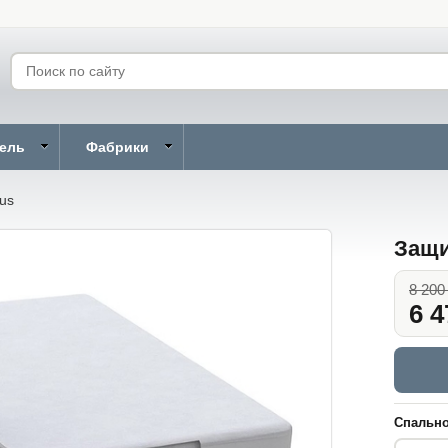
бель
Фабрики
us
Защи
8 200
6 4
Спально