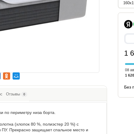
1 
08 ав
1 620
Без 
ос
Отзывы
0
и по периметру низа борта.
олотна (хлопок 80 %, полиэстер 20 %) с
ПУ. Прекрасно защищает спальное место и