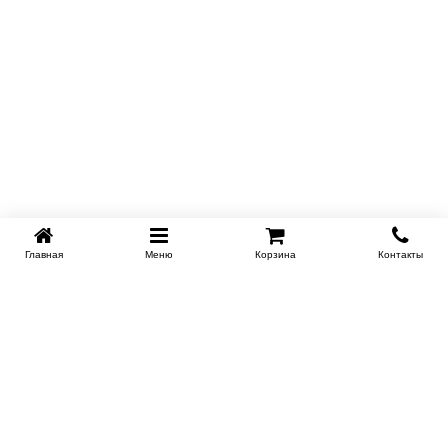
Главная
Меню
Корзина
Контакты
KROVATI-TUMEN.RU
8-800-505-18-92
8-800
Работаем 10.00 : 22.00