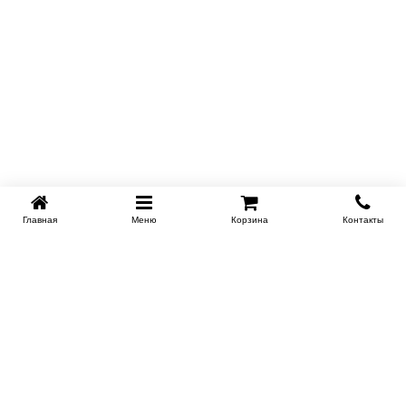
Главная
Меню
Корзина
Контакты
KROVATI-TUMEN.RU
8-800-505-18-92
8-800
Работаем 10.00 : 22.00