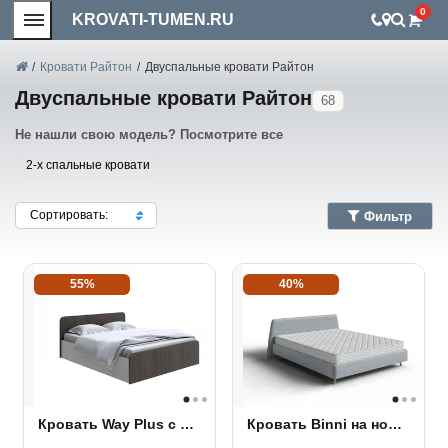
0
KROVATI-TUMEN.RU
/
Кровати Райтон
/
Двуспальные кровати Райтон
Двуспальные кровати Райтон
68
Не нашли свою модель? Посмотрите все
2-х спальные кровати
Сортировать:
Фильтр
55%
40%
Кровать Way Plus с подъёмным механизмом
Кровать Binni на ножках