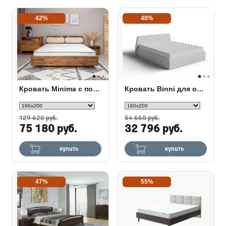
42%
40%
Кровать Minima с полкой
Кровать Binni для основания с ПМ
129 620 руб.
54 660 руб.
75 180 руб.
32 796 руб.
купить
купить
47%
55%