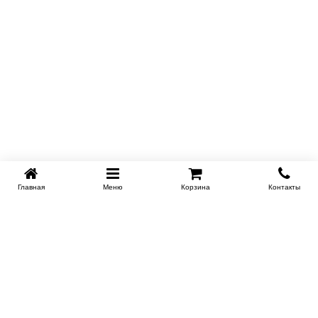
Главная
Меню
Корзина
Контакты
KROVATI-TUMEN.RU
8-800-505-18-92
8-800
Работаем 10.00 : 22.00