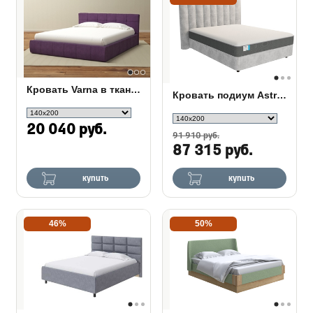
Кровать Varna в ткани c ПМ
Кровать подиум Astra с основанием Raibox
20 040 руб.
91 910 руб.
87 315 руб.
купить
купить
46%
50%