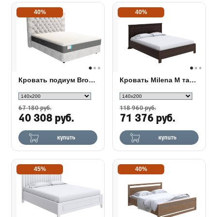
40%
40%
Кровать подиум Brooklyn с основанием Raibox
Кровать Milena М тахта с подъемным механизмом
67 180 руб.
118 960 руб.
40 308 руб.
71 376 руб.
купить
купить
45%
40%