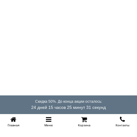
постельного белья, запасного одеяла или подушек.
Высота ящика 23 см.
Гарантия
18 месяцев.
Срок службы
10 лет.
Насколько прочна кровать без изголовья из сосны
или берёзы?
Мы используем качественное дерево класса А, поэтому
кровать прослужит вам долгие годы и даже десятилетия.
Какой тип матраса подойдёт для конструкции с
подъёмным механизмом?
Обычно при подъеме основания матрас упирается в
спинку и поэтому ограничен по высоте. В данной
Скидка 50%. До конца акции осталось:
модели, если ее чуть-чуть отодвинуть от стенки, высота
24 дней 15 часов 25 минут 31 секунд
матраса при установке подъемного механизма ничем не
ограничена и вы можете сделать себе по настоящему
высокое, "американского" типа, ложе.
Главная
Меню
Корзина
Контакты
Требуется ли специальный уход за древесиной и
механизмом?