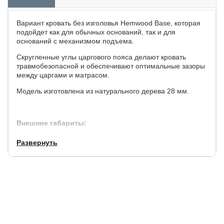
Вариант кровать без изголовья Hemwood Base, которая
подойдет как для обычных оснований, так и для
оснований с механизмом подъема.
Скругленные углы царгового пояса делают кровать
травмобезопасной и обеспечивают оптимальные зазоры
между царгами и матрасом.
Модель изготовлена из натурального дерева 28 мм.
Внешние габариты:
по ширине,
по длине,
высота до спального места,
Развернуть
см.
см.
см.
+7
+8
31
Основание для матраса: ортопедическое на выбор с
возможностью выбора уровня установки основания по
высоте при сборке - не входит в стоимость.
Рекомендуемая высота матраса от 15 см.