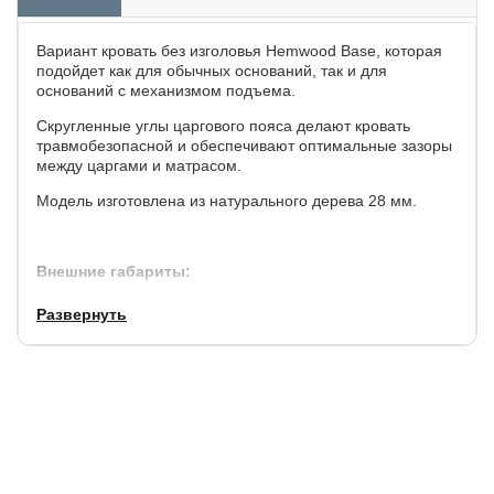
Вариант кровать без изголовья Hemwood Base, которая
подойдет как для обычных оснований, так и для
оснований с механизмом подъема.
Скругленные углы царгового пояса делают кровать
травмобезопасной и обеспечивают оптимальные зазоры
между царгами и матрасом.
Модель изготовлена из натурального дерева 28 мм.
Внешние габариты:
по ширине,
по длине,
высота до спального места,
Развернуть
см.
см.
см.
+7
+8
31
Основание для матраса: ортопедическое на выбор с
возможностью выбора уровня установки основания по
высоте при сборке - не входит в стоимость.
Рекомендуемая высота матраса от 15 см.