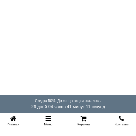
постельного белья, запасного одеяла или подушек.
Высота ящика 23 см.
Гарантия
18 месяцев.
Срок службы
10 лет.
Насколько прочна кровать без изголовья из сосны
или берёзы?
Мы используем качественное дерево класса А, поэтому
кровать прослужит вам долгие годы и даже десятилетия.
Какой тип матраса подойдёт для конструкции с
подъёмным механизмом?
Обычно при подъеме основания матрас упирается в
спинку и поэтому ограничен по высоте. В данной
Скидка 50%. До конца акции осталось:
модели, если ее чуть-чуть отодвинуть от стенки, высота
26 дней 04 часов 41 минут 11 секунд
матраса при установке подъемного механизма ничем не
ограничена и вы можете сделать себе по настоящему
высокое, "американского" типа, ложе.
Главная
Меню
Корзина
Контакты
Требуется ли специальный уход за древесиной и
механизмом?