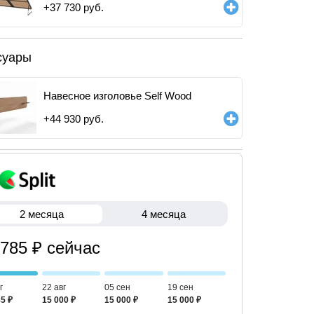
+
37 730
руб.
суары
Навесное изголовье Self Wood
+
44 930
руб.
2 месяца
4 месяца
 785 ₽ сейчас
г
22 авг
05 сен
19 сен
5 ₽
15 000 ₽
15 000 ₽
15 000 ₽