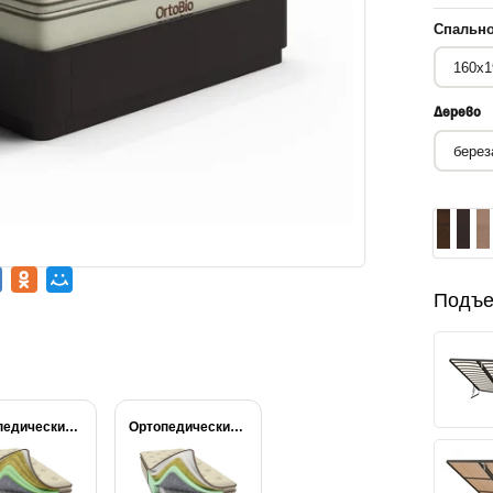
Спально
Дерево
Подъе
Ортопедический матрас Райтон...
Ортопедический матрас Райтон...