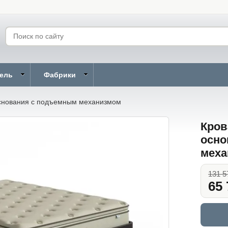
бель
Фабрики
снования с подъемным механизмом
Кров
осно
меха
131 5
65 