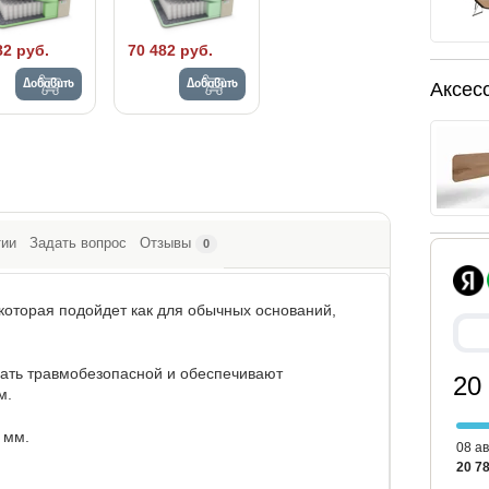
82 руб.
70 482 руб.
Добавить
Добавить
Аксес
тии
Задать вопрос
Отзывы
0
которая подойдет как для обычных оснований,
вать травмобезопасной и обеспечивают
20
м.
 мм.
08 ав
20 78