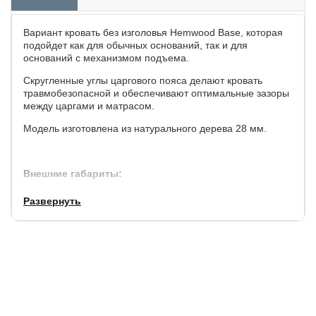
Вариант кровать без изголовья Hemwood Base, которая
подойдет как для обычных оснований, так и для
оснований с механизмом подъема.
Скругленные углы царгового пояса делают кровать
травмобезопасной и обеспечивают оптимальные зазоры
между царгами и матрасом.
Модель изготовлена из натурального дерева 28 мм.
Внешние габариты:
по ширине,
по длине,
высота до спального места,
Развернуть
см.
см.
см.
+7
+8
31
Основание для матраса: ортопедическое на выбор с
возможностью выбора уровня установки основания по
высоте при сборке - не входит в стоимость.
Рекомендуемая высота матраса от 15 см.