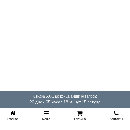
постельного белья, запасного одеяла или подушек.
Высота ящика 23 см.
Гарантия
18 месяцев.
Срок службы
10 лет.
Насколько прочна кровать без изголовья из сосны
или берёзы?
Мы используем качественное дерево класса А, поэтому
кровать прослужит вам долгие годы и даже десятилетия.
Какой тип матраса подойдёт для конструкции с
подъёмным механизмом?
Обычно при подъеме основания матрас упирается в
спинку и поэтому ограничен по высоте. В данной
Скидка 50%. До конца акции осталось:
модели, если ее чуть-чуть отодвинуть от стенки, высота
26 дней 05 часов 18 минут 15 секунд
матраса при установке подъемного механизма ничем не
ограничена и вы можете сделать себе по настоящему
высокое, "американского" типа, ложе.
Главная
Меню
Корзина
Контакты
Требуется ли специальный уход за древесиной и
механизмом?